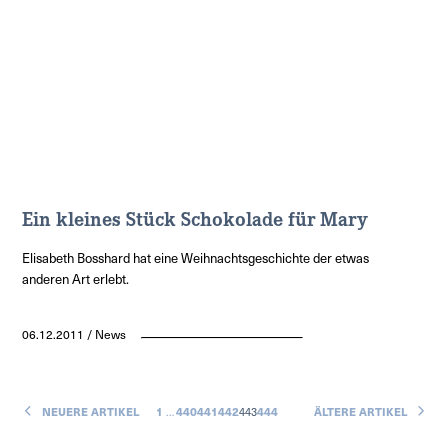
Ein kleines Stück Schokolade für Mary
Elisabeth Bosshard hat eine Weihnachtsgeschichte der etwas
anderen Art erlebt.
06.12.2011 / News
NEUERE ARTIKEL
1
…
440
441
442
443
444
ÄLTERE ARTIKEL