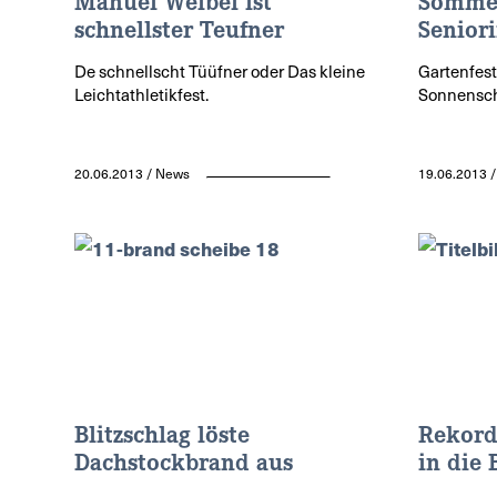
Manuel Weibel ist
Sommer
schnellster Teufner
Senior
De schnellscht Tüüfner oder Das kleine
Gartenfest
Leichtathletikfest.
Sonnensch
20.06.2013 / News
19.06.2013 
Blitzschlag löste
Rekordh
Dachstockbrand aus
in die 