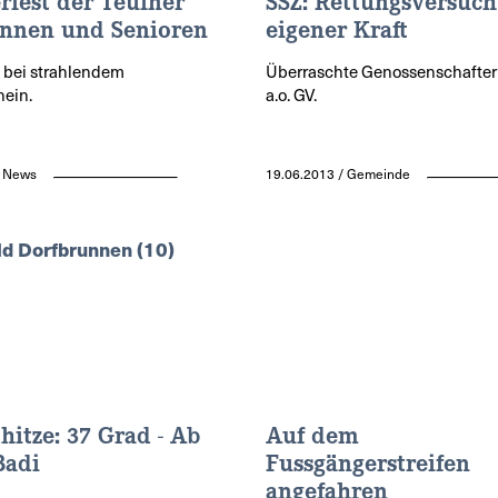
fest der Teufner
SSZ: Rettungsversuch
innen und Senioren
eigener Kraft
 bei strahlendem
Überraschte Genossenschafter
ein.
a.o. GV.
/ News
19.06.2013 / Gemeinde
itze: 37 Grad - Ab
Auf dem
Badi
Fussgängerstreifen
angefahren