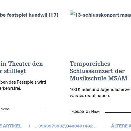
in Theater den
Temporeiches
 stilllegt
Schlusskonzert der
Musikschule MSAM
oben des Festspiels wird
rkehrsfrei.
100 Kinder und Jugendliche zei
was sie drauf haben.
/ News
14.06.2013 / News
 ARTIKEL
1
…
396
397
398
399
400
401
402
…
ÄLTERE 