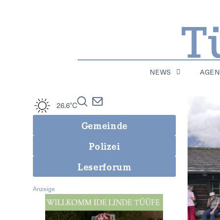
NEWS
AGE
26.6°C
Gemeinde
Polizei
Leserforum
Anzeige