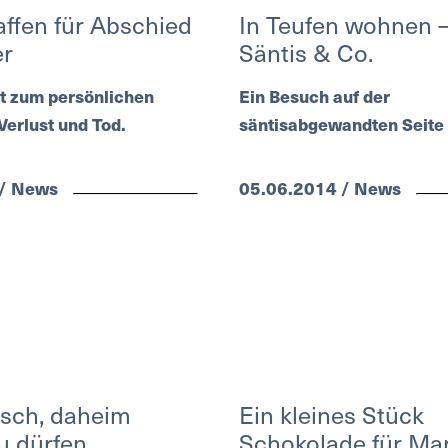
affen für Abschied
In Teufen wohnen 
er
Säntis & Co.
t zum persönlichen
Ein Besuch auf der
erlust und Tod.
säntisabgewandten Seite 
 / News
05.06.2014 / News
ch, daheim
Ein kleines Stück
u dürfen
Schokolade für Ma