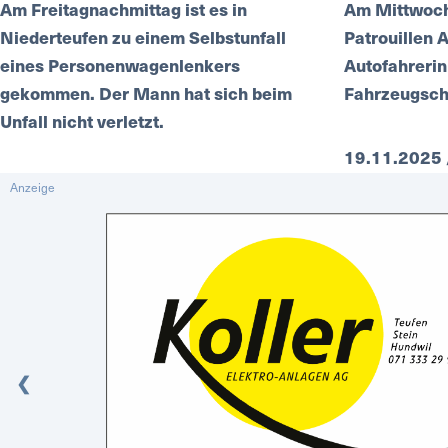
Am Freitagnachmittag ist es in
Am Mittwoc
Niederteufen zu einem Selbstunfall
Patrouillen 
eines Personenwagenlenkers
Autofahrerin
gekommen. Der Mann hat sich beim
Fahrzeugsche
Unfall nicht verletzt.
19.11.2025 /
29.11.2025 / Polizei
Anzeige
❮