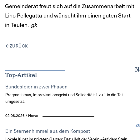
Gemeinderat freut sich auf die Zusammenarbeit mit
Lino Pellegatta und wünscht ihm einen guten Start
in Teufen.
gk
ZURÜCK
N
Top-Artikel
Bundesfeier in zwei Phasen
Pragmatismus, Improvisationsgeist und Solidarität: 1 zu 1 in die Tat
umgesetzt.
02.08.2026 / News
Z
Ein Sternenhimmel aus dem Kompost
Lokale Kunst im privaten Garten: Dazu lädt der Verein «Auf dem Stein