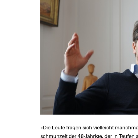
«Die Leute fragen sich vielleicht manchma
schmunzelt der 48-Jährige, der in Teufen a