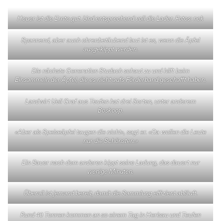
Heuer ist die Ernte gut. Und entsprechend voll die Lader. Fotos: nek
Spannend, aber auch ohrenbetäubend laut ist es, wenn die Äpfel
ausgekippt werden.
Die nächste Generation Studach schaut zu und hilft beim
Einsammeln der Äpfel, die es nicht aufs Förderband geschafft haben.
Landwirt Ueli Graf aus Teufen hat drei Sorten, unter anderem
Boskoop.
«Aber als Speiseäpfel taugen die nicht», sagt er. «Da wollen die Leute
nur die Schönsten.»
Ein Bauer nach dem anderen kippt seine Ladung, das dauert nur
wenige Minuten.
Überall ist jemand bereit, damit die Sammlung effizient abläuft.
Rund 40 Tonnen kommen an so einem Tag in Herisau und Teufen