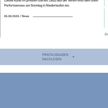
Lokale Kunst im privaten Garten: Dazu lädt der Verein «Auf dem Stein
Performances» am Sonntag in Niederteufen ein.
05.08.2026 / News
Z
PRINTAUSGABEN
NACHLESEN