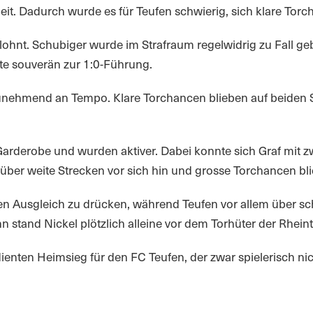
it. Dadurch wurde es für Teufen schwierig, sich klare Tor
lohnt. Schubiger wurde im Strafraum regelwidrig zu Fall ge
te souverän zur 1:0-Führung.
r zunehmend an Tempo. Klare Torchancen blieben auf beiden
rderobe und wurden aktiver. Dabei konnte sich Graf mit z
über weite Strecken vor sich hin und grosse Torchancen bli
 Ausgleich zu drücken, während Teufen vor allem über schn
tand Nickel plötzlich alleine vor dem Torhüter der Rhein
ienten Heimsieg für den FC Teufen, der zwar spielerisch nic