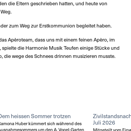
en die Eltern geschrieben hatten, und heute von
n Weg.
Kinder zum Weg zur Erstkommunion begleitet haben.
das Apèroteam, dass uns mit einem feinen Apèro, im
s, spielte die Harmonie Musik Teufen einige Stücke und
o, die wege des Schnees drinnen musizieren musste.
Dem heissen Sommer trotzen
Zivilstandsnach
Juli 2026
Ramona Huber kümmert sich während des
Ausnahmesommers um den A. Vogel-Garten
Mitgeteilt vom Ei