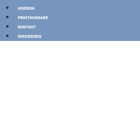
AGENDA
PRINTAUSGABE
KONTAKT
INSERIEREN
NEWSLETTER
NEWS
Aktuelles
Gemeinde
Polizei
Leserforum
AGENDA
PRINTAUSGABE
KONTAKT