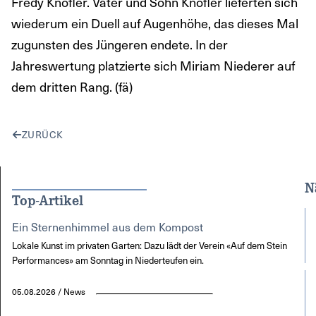
Fredy Knöfler. Vater und Sohn Knöfler lieferten sich
wiederum ein Duell auf Augenhöhe, das dieses Mal
zugunsten des Jüngeren endete. In der
Jahreswertung platzierte sich Miriam Niederer auf
dem dritten Rang. (fä)
ZURÜCK
N
Top-Artikel
Ein Sternenhimmel aus dem Kompost
Lokale Kunst im privaten Garten: Dazu lädt der Verein «Auf dem Stein
Performances» am Sonntag in Niederteufen ein.
05.08.2026 / News