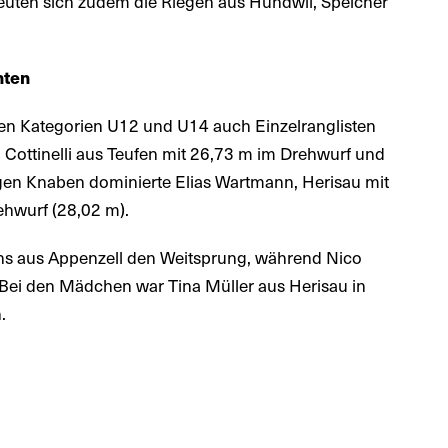
reuten sich zudem die Riegen aus Hundwil, Speicher
nten
en Kategorien U12 und U14 auch Einzelranglisten
ara Cottinelli aus Teufen mit 26,73 m im Drehwurf und
igen Knaben dominierte Elias Wartmann, Herisau mit
ehwurf (28,02 m).
hs aus Appenzell den Weitsprung, während Nico
Bei den Mädchen war Tina Müller aus Herisau in
.