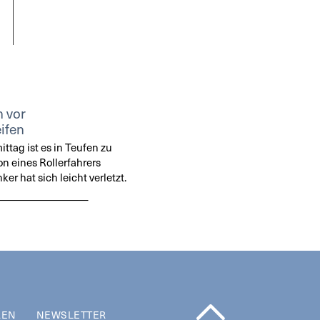
n vor
ifen
tag ist es in Teufen zu
on eines Rollerfahrers
r hat sich leicht verletzt.
REN
NEWSLETTER