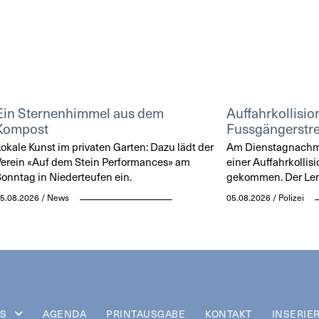
Ein Sternenhimmel aus dem
Auffahrkollisio
Kompost
Fussgängerstre
okale Kunst im privaten Garten: Dazu lädt der
Am Dienstagnachmit
erein «Auf dem Stein Performances» am
einer Auffahrkollisi
onntag in Niederteufen ein.
gekommen. Der Lenke
5.08.2026 / News
05.08.2026 / Polizei
S
AGENDA
PRINTAUSGABE
KONTAKT
INSERIE