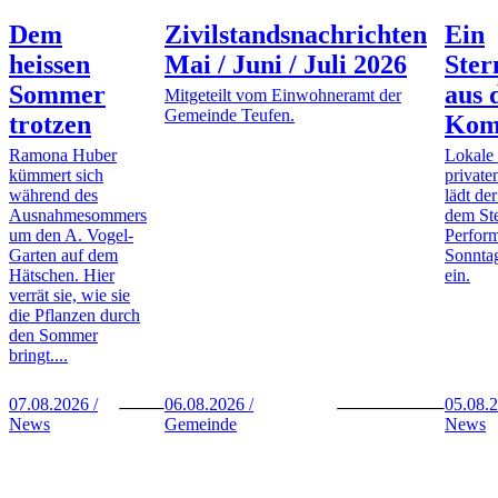
Dem
Zivilstandsnachrichten
Ein
heissen
Mai / Juni / Juli 2026
Ste
Sommer
aus 
Mitgeteilt vom Einwohneramt der
Gemeinde Teufen.
trotzen
Kom
Ramona Huber
Lokale
kümmert sich
private
während des
lädt de
Ausnahmesommers
dem St
um den A. Vogel-
Perfor
Garten auf dem
Sonntag
Hätschen. Hier
ein.
verrät sie, wie sie
die Pflanzen durch
den Sommer
bringt....
07.08.2026 /
06.08.2026 /
05.08.2
News
Gemeinde
News