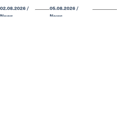
02.08.2026 /
05.08.2026 /
News
News
Anzeige
Nächste Veranstaltungen
Samstag, 08.08.2026
50 Jahre TV Teufen Handball
Sonntag, 09.08.2026
Familiengottesdienst: Aber Ruth, mer goht doch nöd
mit Flip Flops go wandere!
zur agenda
Printausgaben
nachlesen