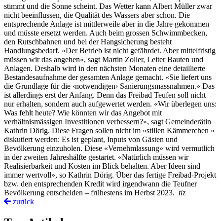
stimmt und die Sonne scheint. Das Wetter kann Albert Müller zwar
nicht beeinflussen, die Qualität des Wassers aber schon. Die
entsprechende Anlage ist mittlerweile aber in die Jahre gekommen
und müsste ersetzt werden. Auch beim grossen Schwimmbecken,
den Rutschbahnen und bei der Hangsicherung besteht
Handlungsbedarf. «Der Betrieb ist nicht gefährdet. Aber mittelfristig
müssen wir das angehen», sagt Martin Zoller, Leiter Bauten und
Anlagen. Deshalb wird in den nächsten Monaten eine detaillierte
Bestandesaufnahme der gesamten Anlage gemacht. «Sie liefert uns
die Grundlage für die ‹notwendigen› Sanierungsmassnahmen.» Das
ist allerdings erst der Anfang. Denn das Freibad Teufen soll nicht
nur erhalten, sondern auch aufgewertet werden. «Wir überlegen uns:
Was fehlt heute? Wie könnten wir das Angebot mit
verhältnismässigen Investitionen verbessern?», sagt Gemeinderätin
Kathrin Dörig. Diese Fragen sollen nicht im «stillen Kämmerchen »
diskutiert werden: Es ist geplant, Inputs von Gästen und
Bevölkerung einzuholen. Diese «Vernehmlassung» wird vermutlich
in der zweiten Jahreshälfte gestartet. «Natürlich müssen wir
Realisierbarkeit und Kosten im Blick behalten. Aber Ideen sind
immer wertvoll», so Kathrin Dörig. Über das fertige Freibad-Projekt
bzw. den entsprechenden Kredit wird irgendwann die Teufner
Bevölkerung entscheiden – frühestens im Herbst 2023.
tiz
zurück