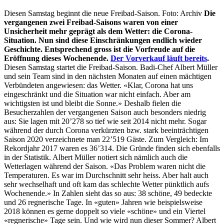
Diesen Samstag beginnt die neue Freibad-Saison. Foto: Archiv
Die
vergangenen zwei Freibad-Saisons waren von einer
Unsicherheit mehr geprägt als dem Wetter: die Corona-
Situation. Nun sind diese Einschränkungen endlich wieder
Geschichte. Entsprechend gross ist die Vorfreude auf die
Eröffnung dieses Wochenende.
Der Vorverkauf läuft bereits
.
Diesen Samstag startet die Freibad-Saison. Badi-Chef Albert Müller
und sein Team sind in den nächsten Monaten auf einen mächtigen
Verbündeten angewiesen: das Wetter. «Klar, Corona hat uns
eingeschränkt und die Situation war nicht einfach. Aber am
wichtigsten ist und bleibt die Sonne.» Deshalb fielen die
Besucherzahlen der vergangenen Saison auch besonders niedrig
aus: Sie lagen mit 20’278 so tief wie seit 2014 nicht mehr. Sogar
während der durch Corona verkürzten bzw. stark beeinträchtigen
Saison 2020 verzeichnete man 22’519 Gäste. Zum Vergleich: Im
Rekordjahr 2017 waren es 36’314. Die Gründe finden sich ebenfalls
in der Statistik. Albert Müller notiert sich nämlich auch die
Wetterlagen während der Saison. «Das Problem waren nicht die
Temperaturen. Es war im Durchschnitt sehr heiss. Aber halt auch
sehr wechselhaft und oft kam das schlechte Wetter pünktlich aufs
Wochenende.» In Zahlen sieht das so aus: 38 schöne, 49 bedeckte
und 26 regnerische Tage. In «guten» Jahren wie beispielsweise
2018 können es gerne doppelt so viele «schöne» und ein Viertel
«regnerische» Tage sein. Und wie wird nun dieser Sommer? Albert