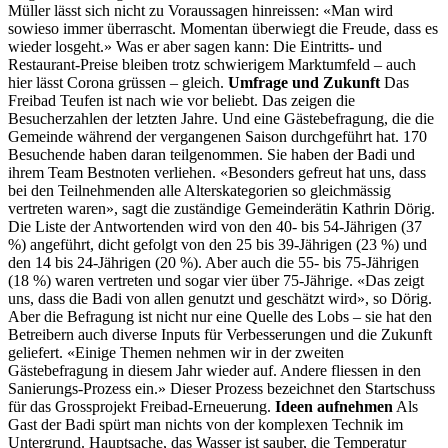
Müller lässt sich nicht zu Voraussagen hinreissen: «Man wird
sowieso immer überrascht. Momentan überwiegt die Freude, dass es
wieder losgeht.» Was er aber sagen kann: Die Eintritts- und
Restaurant-Preise bleiben trotz schwierigem Marktumfeld – auch
hier lässt Corona grüssen – gleich.
Umfrage und Zukunft
Das
Freibad Teufen ist nach wie vor beliebt. Das zeigen die
Besucherzahlen der letzten Jahre. Und eine Gästebefragung, die die
Gemeinde während der vergangenen Saison durchgeführt hat. 170
Besuchende haben daran teilgenommen. Sie haben der Badi und
ihrem Team Bestnoten verliehen. «Besonders gefreut hat uns, dass
bei den Teilnehmenden alle Alterskategorien so gleichmässig
vertreten waren», sagt die zuständige Gemeinderätin Kathrin Dörig.
Die Liste der Antwortenden wird von den 40- bis 54-Jährigen (37
%) angeführt, dicht gefolgt von den 25 bis 39-Jährigen (23 %) und
den 14 bis 24-Jährigen (20 %). Aber auch die 55- bis 75-Jährigen
(18 %) waren vertreten und sogar vier über 75-Jährige. «Das zeigt
uns, dass die Badi von allen genutzt und geschätzt wird», so Dörig.
Aber die Befragung ist nicht nur eine Quelle des Lobs – sie hat den
Betreibern auch diverse Inputs für Verbesserungen und die Zukunft
geliefert. «Einige Themen nehmen wir in der zweiten
Gästebefragung in diesem Jahr wieder auf. Andere fliessen in den
Sanierungs-Prozess ein.» Dieser Prozess bezeichnet den Startschuss
für das Grossprojekt Freibad-Erneuerung.
Ideen aufnehmen
Als
Gast der Badi spürt man nichts von der komplexen Technik im
Untergrund. Hauptsache, das Wasser ist sauber, die Temperatur