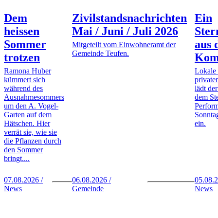
Dem
Zivilstandsnachrichten
Ein
heissen
Mai / Juni / Juli 2026
Ste
Sommer
aus 
Mitgeteilt vom Einwohneramt der
Gemeinde Teufen.
trotzen
Kom
Ramona Huber
Lokale
kümmert sich
private
während des
lädt de
Ausnahmesommers
dem St
um den A. Vogel-
Perfor
Garten auf dem
Sonntag
Hätschen. Hier
ein.
verrät sie, wie sie
die Pflanzen durch
den Sommer
bringt....
07.08.2026 /
06.08.2026 /
05.08.2
News
Gemeinde
News