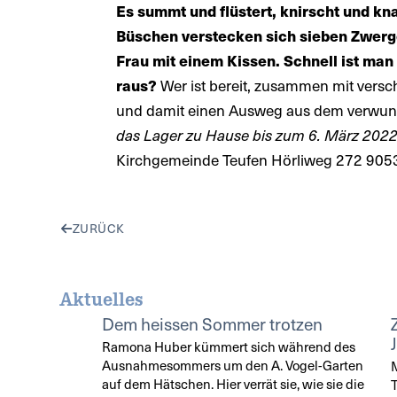
Es summt und flüstert, knirscht und k
Büschen verstecken sich sieben Zwerge
Frau mit einem Kissen. Schnell ist man 
raus?
Wer ist bereit, zusammen mit vers
und damit einen Ausweg aus dem verwun
das Lager zu Hause bis zum 6. März 2022 
Kirchgemeinde Teufen Hörliweg 272 905
ZURÜCK
Aktuelles
Dem heissen Sommer trotzen
Ramona Huber kümmert sich während des
Ausnahmesommers um den A. Vogel-Garten
M
auf dem Hätschen. Hier verrät sie, wie sie die
T