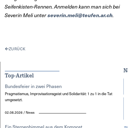
Seifenkisten-Rennen. Anmelden kann man sich bei
Severin Meli unter
severin.meli@teufen.ar.ch
.
ZURÜCK
N
Top-Artikel
Bundesfeier in zwei Phasen
Pragmatismus, Improvisationsgeist und Solidarität: 1 zu 1 in die Tat
umgesetzt.
02.08.2026 / News
Ein Sternenhimmel aus dem Kompost
Z