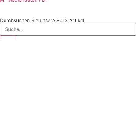
Durchsuchen Sie unsere 8012 Artikel
Wetterprognose Gemeinde
Teufen
HEUTE
07.08.26
07.08.26
08.08.26
08.08.26
08.08.26
22:00
23:00
00:00
01:00
02:00
16.1°C
15.6°C
15.3°C
15.1°C
14.8°C