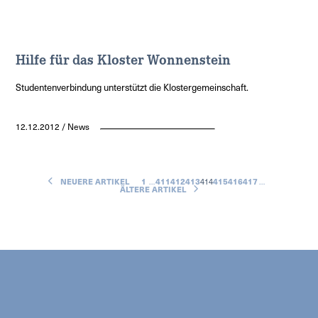
Hilfe für das Kloster Wonnenstein
Studentenverbindung unterstützt die Klostergemeinschaft.
12.12.2012 / News
NEUERE ARTIKEL
1
…
411
412
413
414
415
416
417
…
ÄLTERE ARTIKEL