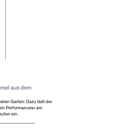
mmel aus dem
vaten Garten: Dazu lädt der
ein Performances» am
eufen ein.