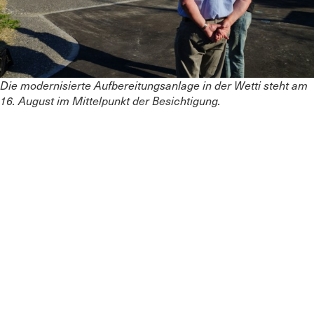
Die modernisierte Aufbereitungsanlage in der Wetti steht am
16. August im Mittelpunkt der Besichtigung.
Tag der offenen Tür am 16. August
Die Bevölkerung ist eingeladen, den Abschluss der
Arbeiten zu feiern. Am 16. August 2014 können
zwischen 10.00 und 15.00 Uhr einzelne Brunnenstuben
sowie die Aufbereitungsanlage in der Wetti besichtigt
werden. Treffpunkt ist die Anlage Wetti. Für Autofahrer
steht der nahe Parkplatz im Steineggwald zur
Verfügung. Der Weg zur Wetti ist ausgeschildert (siehe