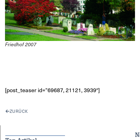
Friedhof 2007
[post_teaser id=“69687, 21121, 3939″]
ZURÜCK
N