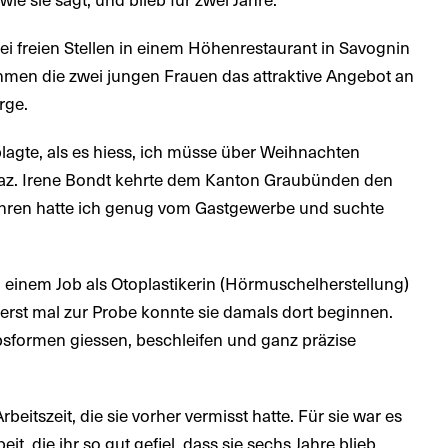
ei freien Stellen in einem Höhenrestaurant in Savognin
hmen die zwei jungen Frauen das attraktive Angebot an
rge.
agte, als es hiess, ich müsse über Weihnachten
ervaz. Irene Bondt kehrte dem Kanton Graubünden den
hren hatte ich genug vom Gastgewerbe und suchte
 einem Job als Otoplastikerin (Hörmuschelherstellung)
 erst mal zur Probe konnte sie damals dort beginnen.
formen giessen, beschleifen und ganz präzise
eitszeit, die sie vorher vermisst hatte. Für sie war es
t, die ihr so gut gefiel, dass sie sechs Jahre blieb.