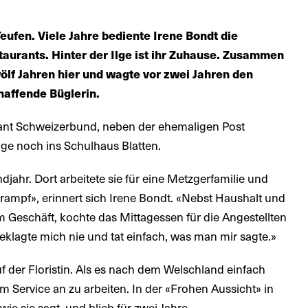
eufen. Viele Jahre bediente Irene Bondt die
aurants. Hinter der Ilge ist ihr Zuhause. Zusammen
wölf Jahren hier und wagte vor zwei Jahren den
chaffende Büglerin.
ant Schweizerbund, neben der ehemaligen Post
ige noch ins Schulhaus Blatten.
djahr. Dort arbeitete sie für eine Metzgerfamilie und
hrampf», erinnert sich Irene Bondt. «Nebst Haushalt und
m Geschäft, kochte das Mittagessen für die Angestellten
eklagte mich nie und tat einfach, was man mir sagte.»
 der Floristin. Als es nach dem Welschland einfach
e im Service an zu arbeiten. In der «Frohen Aussicht» in
 wie sie sagt, und blieb für zwei Jahre.