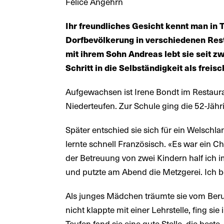
Félice Angehrn
Ihr freundliches Gesicht kennt man in T
Dorfbevölkerung in verschiedenen Rest
mit ihrem Sohn Andreas lebt sie seit z
Schritt in die Selbständigkeit als freis
Aufgewachsen ist Irene Bondt im Restaur
Niederteufen. Zur Schule ging die 52-Jähr
Später entschied sie sich für ein Welschlan
lernte schnell Französisch. «Es war ein C
der Betreuung von zwei Kindern half ich i
und putzte am Abend die Metzgerei. Ich b
Als junges Mädchen träumte sie vom Beruf
nicht klappte mit einer Lehrstelle, fing si
Teufen fand sie eine gute Stelle, die beste,