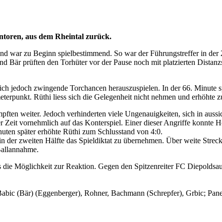
ntoren, aus dem Rheintal zurück.
und war zu Beginn spielbestimmend. So war der Führungstreffer in der
d Bär prüften den Torhüter vor der Pause noch mit platzierten Distanzs
ich jedoch zwingende Torchancen herauszuspielen. In der 66. Minute s
meterpunkt. Rüthi liess sich die Gelegenheit nicht nehmen und erhöhte 
ften weiter. Jedoch verhinderten viele Ungenauigkeiten, sich in aussich
ser Zeit vornehmlich auf das Konterspiel. Einer dieser Angriffe konnte 
nuten später erhöhte Rüthi zum Schlusstand von 4:0.
in der zweiten Hälfte das Spieldiktat zu übernehmen. Über weite Strecke
 Ballannahme.
die Möglichkeit zur Reaktion. Gegen den Spitzenreiter FC Diepoldsau
abic (Bär) (Eggenberger), Rohner, Bachmann (Schrepfer), Grbic; Pane