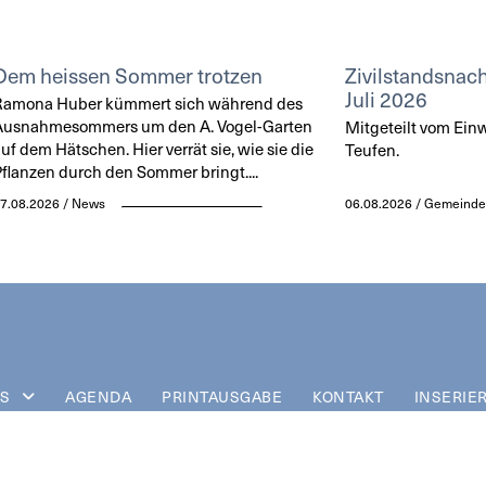
Dem heissen Sommer trotzen
Zivilstandsnach
Juli 2026
Ramona Huber kümmert sich während des
Ausnahmesommers um den A. Vogel-Garten
Mitgeteilt vom Ei
uf dem Hätschen. Hier verrät sie, wie sie die
Teufen.
flanzen durch den Sommer bringt....
7.08.2026 / News
06.08.2026 / Gemeinde
S
AGENDA
PRINTAUSGABE
KONTAKT
INSERIE