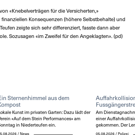
von «Knebelverträgen für die Versicherten,»
n finanziellen Konsequenzen (höhere Selbstbehalte) und
ufen zeigte sich sehr differenziert, fasste dann aber
ole. Sozusagen «im Zweifel für den Angeklagten». (pd)
Ein Sternenhimmel aus dem
Auffahrkollisio
Kompost
Fussgängerstre
okale Kunst im privaten Garten: Dazu lädt der
Am Dienstagnachmit
erein «Auf dem Stein Performances» am
einer Auffahrkollisi
onntag in Niederteufen ein.
gekommen. Der Lenke
5.08.2026 / News
05.08.2026 / Polizei