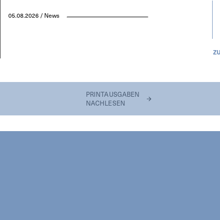
05.08.2026 / News
Z
PRINTAUSGABEN
NACHLESEN