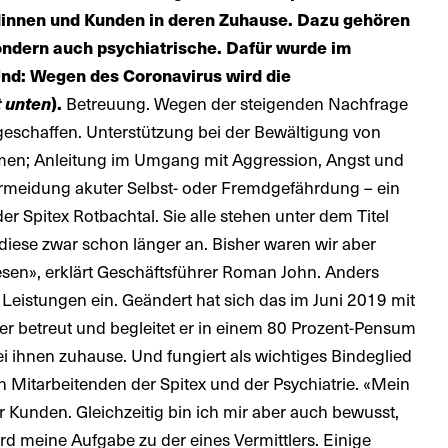
ndinnen und Kunden in deren Zuhause. Dazu gehören
sondern auch psychiatrische. Dafür wurde im
Und: Wegen des Coronavirus wird die
t unten
).
Betreuung. Wegen der steigenden Nachfrage
eschaffen. Unterstützung bei der Bewältigung von
ahmen; Anleitung im Umgang mit Aggression, Angst und
rmeidung akuter Selbst- oder Fremdgefährdung – ein
 Spitex Rotbachtal. Sie alle stehen unter dem Titel
 diese zwar schon länger an. Bisher waren wir aber
en», erklärt Geschäftsführer Roman John. Anders
e Leistungen ein. Geändert hat sich das im Juni 2019 mit
ther betreut und begleitet er in einem 80 Prozent-Pensum
i ihnen zuhause. Und fungiert als wichtiges Bindeglied
n Mitarbeitenden der Spitex und der Psychiatrie. «Mein
der Kunden. Gleichzeitig bin ich mir aber auch bewusst,
ird meine Aufgabe zu der eines Vermittlers. Einige