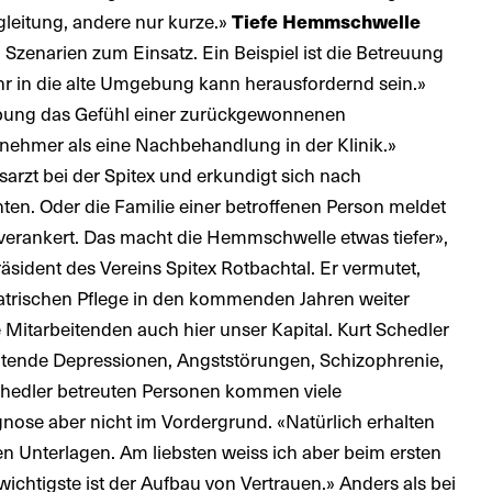
leitung, andere nur kurze.»
Tiefe Hemmschwelle
Szenarien zum Einsatz. Ein Beispiel ist die Betreuung
hr in die alte Umgebung kann herausfordernd sein.»
gebung das Gefühl einer zurückgewonnenen
genehmer als eine Nachbehandlung in der Klinik.»
rzt bei der Spitex und erkundigt sich nach
nten. Oder die Familie einer betroffenen Person meldet
ut verankert. Das macht die Hemmschwelle etwas tiefer»,
Präsident des Vereins Spitex Rotbachtal. Er vermutet,
iatrischen Pflege in den kommenden Jahren weiter
e Mitarbeitenden auch hier unser Kapital. Kurt Schedler
beitende Depressionen, Angststörungen, Schizophrenie,
Schedler betreuten Personen kommen viele
agnose aber nicht im Vordergrund. «Natürlich erhalten
gen Unterlagen. Am liebsten weiss ich aber beim ersten
chtigste ist der Aufbau von Vertrauen.» Anders als bei