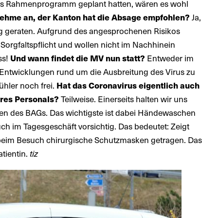
tives Rahmenprogramm geplant hatten, wären es wohl
nehme an, der Kanton hat die Absage empfohlen?
Ja,
ng geraten. Aufgrund des angesprochenen Risikos
Sorgfaltspflicht und wollen nicht im Nachhinein
ss!
Und wann findet die MV nun statt?
Entweder im
e Entwicklungen rund um die Ausbreitung des Virus zu
ühler noch frei.
Hat das Coronavirus eigentlich auch
Ihres Personals?
Teilweise. Einerseits halten wir uns
ften des BAGs. Das wichtigste ist dabei Händewaschen
uch im Tagesgeschäft vorsichtig. Das bedeutet: Zeigt
beim Besuch chirurgische Schutzmasken getragen. Das
atientin.
tiz