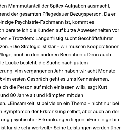
r den Mammutanteil der Spitex-Aufgaben ausmacht,
ährend der gesamten Pflegedauer Bezugsperson. Da er
 einzige Psychiatrie-Fachmann ist, kommt es
 bereite ich die Kunden auf kurze Abwesenheiten vor
en.» Trotzdem: Längerfristig sucht Geschäftsführer
n. «Die Strategie ist klar – wir müssen Kooperationen
 Pflege, auch in den anderen Bereichen.» Denn auch
elle Lücke besteht, die Suche nach gutem
rderung. «Im vergangenen Jahr haben wir acht Monate
t
«Im ersten Gespräch geht es ums Kennenlernen.
ich die Person auf mich einlassen will», sagt Kurt
 und 80 Jahre alt und kämpfen mit den
. «Einsamkeit ist bei vielen ein Thema – nicht nur bei
n Symptomen der Erkrankung selbst, aber auch an der
erung psychischer Erkrankungen liegen. «Für einige bin
 ist für sie sehr wertvoll.» Seine Leistungen werden über