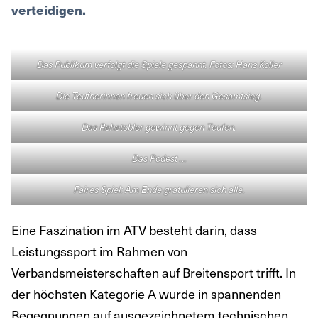
verteidigen.
Das Publikum verfolgt die Spiele gespannt. Fotos: Hans Koller
Die Teufnerinnen freuen sich über den Gesamtsieg.
Das Rehetobler gewinnt gegen Teufen.
Das Podest …
Faires Spiel: Am Ende gratulieren sich alle.
Eine Faszination im ATV besteht darin, dass
Leistungssport im Rahmen von
Verbandsmeisterschaften auf Breitensport trifft. In
der höchsten Kategorie A wurde in spannenden
Begegnungen auf ausgezeichnetem technischen