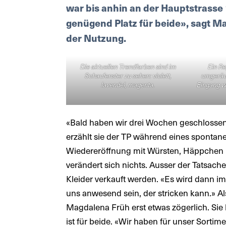
war bis anhin an der Hauptstrasse 
genügend Platz für beide», sagt Ma
der Nutzung.
Die aktuellen Trendfarben sind im
Ein Re
Schaufenster zu sehen: violett,
umgeräum
lavendel, magenta.
Eingang wi
«Bald haben wir drei Wochen geschlossen.
erzählt sie der TP während eines spontane
Wiedereröffnung mit Würsten, Häppchen u
verändert sich nichts. Ausser der Tatsach
Kleider verkauft werden. «Es wird dann 
uns anwesend sein, der stricken kann.» Al
Magdalena Früh erst etwas zögerlich. Sie
ist für beide. «Wir haben für unser Sorti