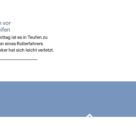
n vor
ifen
tag ist es in Teufen zu
on eines Rollerfahrers
r hat sich leicht verletzt.
REN
NEWSLETTER
NACH OBEN