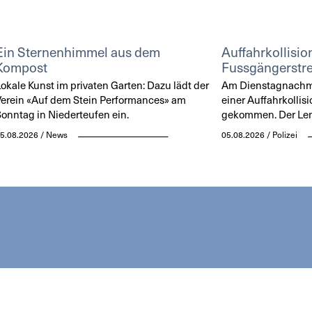
Ein Sternenhimmel aus dem
Auffahrkollisio
Kompost
Fussgängerstre
okale Kunst im privaten Garten: Dazu lädt der
Am Dienstagnachmit
erein «Auf dem Stein Performances» am
einer Auffahrkollisi
onntag in Niederteufen ein.
gekommen. Der Lenke
5.08.2026 / News
05.08.2026 / Polizei
WS
AGENDA
PRINTAUSGABE
KONTAKT
INSERIE