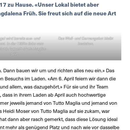
17 zu Hause. «Unser Lokal bietet aber
gdalena Früh. Sie freut sich auf die neue Art
gal wird bereits aus- und
Das Woll- und Garnangebot bleibt
t. In der Hälfte links vom
bestehen.
rd in Zukunft «Tutto Maglia»
sein.
 Dann bauen wir um und richten alles neu ein.» Das
n Besuchs im Laden. «Am 6. April feiern wir dann die
nd allem, was dazugehört.» Für sie und ihr Team
e, dass in ihrem Laden ab April auch hochwertige
immer jeweils jemand von Tutto Maglia und jemand von
s Heidi Moser von Tutto Maglia auf sie zukam, war
 hat dann aber rasch gemerkt, dass diese Lösung ideal
ment mehr als genügend Platz und nach wie vor dasselbe