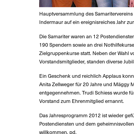
Hauptversammlung des Samaritervereins Te
Indermaur auf ein ereignisreiches Jahr zu
Die Samariter waren an 12 Postendienste
190 Spendern sowie an drei Nothilfekurse
Zielgruppenkurse statt. Neben der Wahl v
Vorstandsmitglieder, standen diverse Jub
Ein Geschenk und reichlich Applaus konnt
Anita Zellweger für 20 Jahre und Mäggy Mü
entgegennehmen. Trudi Schiess wurde für i
Vorstand zum Ehrenmitglied ernannt.
Das Jahresprogramm 2012 ist wieder gefü
Postendiensten und dem geheimnisvollen V
willkommen. pd.