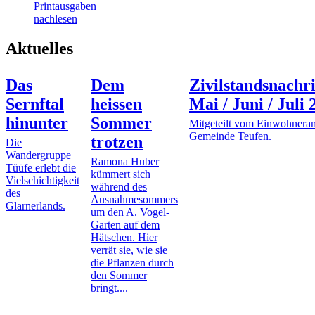
Printausgaben
nachlesen
Aktuelles
Das
Dem
Zivilstandsnachr
Sernftal
heissen
Mai / Juni / Juli 
hinunter
Sommer
Mitgeteilt vom Einwohneram
Gemeinde Teufen.
trotzen
Die
Wandergruppe
Ramona Huber
Tüüfe erlebt die
kümmert sich
Vielschichtigkeit
während des
des
Ausnahmesommers
Glarnerlands.
um den A. Vogel-
Garten auf dem
Hätschen. Hier
verrät sie, wie sie
die Pflanzen durch
den Sommer
bringt....