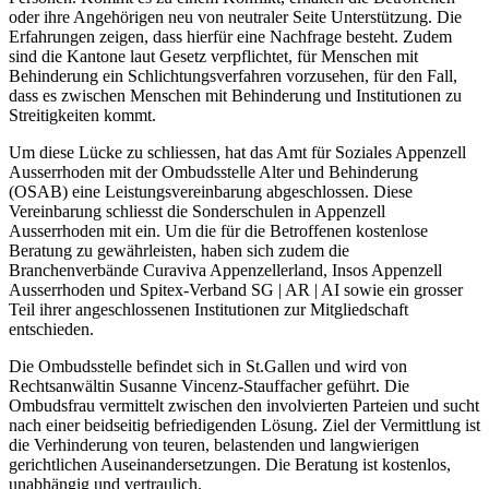
oder ihre Angehörigen neu von neutraler Seite Unterstützung. Die
Erfahrungen zeigen, dass hierfür eine Nachfrage besteht. Zudem
sind die Kantone laut Gesetz verpflichtet, für Menschen mit
Behinderung ein Schlichtungsverfahren vorzusehen, für den Fall,
dass es zwischen Menschen mit Behinderung und Institutionen zu
Streitigkeiten kommt.
Um diese Lücke zu schliessen, hat das Amt für Soziales Appenzell
Ausserrhoden mit der Ombudsstelle Alter und Behinderung
(OSAB) eine Leistungsvereinbarung abgeschlossen. Diese
Vereinbarung schliesst die Sonderschulen in Appenzell
Ausserrhoden mit ein. Um die für die Betroffenen kostenlose
Beratung zu gewährleisten, haben sich zudem die
Branchenverbände Curaviva Appenzellerland, Insos Appenzell
Ausserrhoden und Spitex-Verband SG | AR | AI sowie ein grosser
Teil ihrer angeschlossenen Institutionen zur Mitgliedschaft
entschieden.
Die Ombudsstelle befindet sich in St.Gallen und wird von
Rechtsanwältin Susanne Vincenz-Stauffacher geführt. Die
Ombudsfrau vermittelt zwischen den involvierten Parteien und sucht
nach einer beidseitig befriedigenden Lösung. Ziel der Vermittlung ist
die Verhinderung von teuren, belastenden und langwierigen
gerichtlichen Auseinandersetzungen. Die Beratung ist kostenlos,
unabhängig und vertraulich.