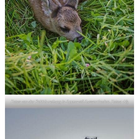
Fotos von der Rehkitzrettung in Appenzell Ausserrhoden. Fotos: zVg