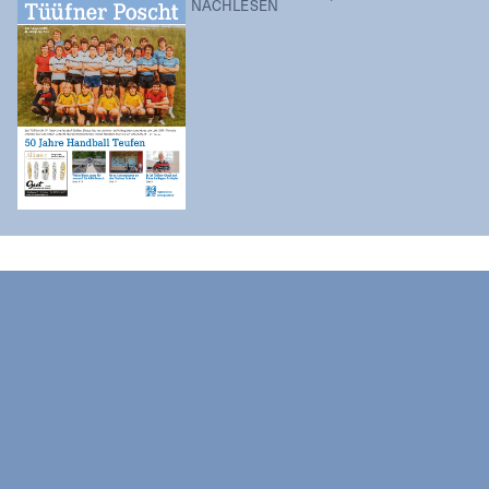
NACHLESEN