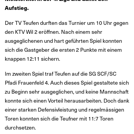
Aufstieg.
Der TV Teufen durften das Turnier um 10 Uhr gegen
den KTV Wil 2 eröffnen. Nach einem sehr
ausgeglichenen und hart geführten Spiel konnten
sich die Gastgeber die ersten 2 Punkte mit einem
knappen 12:11 sichern.
Im zweiten Spiel traf Teufen auf die SG SCF/SC
Pfadi Frauenfeld 4. Auch dieses Spiel gestaltete sich
zu Beginn sehr ausgeglichen, und keine Mannschaft
konnte sich einen Vorteil herausarbeiten. Doch dank
einer starken Defensivleistung und regelmässigen
Toren konnten sich die Teufner mit 11:7 Toren
durchsetzen.