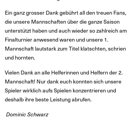
Ein ganz grosser Dank gebührt all den treuen Fans,
die unsere Mannschaften über die ganze Saison
unterstützt haben und auch wieder so zahlreich am
Finalturnier anwesend waren und unsere 1.
Mannschaft lautstark zum Titel klatschten, schrien
und hornten.
Vielen Dank an alle Helferinnen und Helfern der 2.
Mannschaft! Nur dank euch konnten sich unsere
Spieler wirklich aufs Spielen konzentrieren und
deshalb ihre beste Leistung abrufen.
Dominic Schwarz