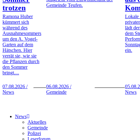
Gemeinde Teufen.
trotzen
Kom
Ramona Huber
Lokale
kümmert sich
private
während des
lädt de
Ausnahmesommers
dem St
um den A. Vogel-
Perfor
Garten auf dem
Sonntag
Hätschen. Hier
ein.
verrät sie, wie sie
die Pflanzen durch
den Sommer
bringt....
07.08.2026 /
06.08.2026 /
05.08.2
News
Gemeinde
News
News
Aktuelles
Gemeinde
Polizei
Leserforum