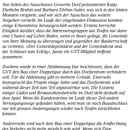
Von Seiten des Ausschusses Gewerbe Dorf präsentierten Katja
Diethelm Bruhin und Barbara Ehrbar-Sutter, was sich in den letzten
Monaten ereignete, und wie sich der Ausschuss das weitere
Vorgehen vorstellt. Im Laufe der eingehenden Diskussion konnten
einige Erkenntnisse herausgeschält werden: Erstens herrschte
Einigkeit darüber, dass die Interessensgruppen aus Teufen nur dann
eine Chance auf Gehör finden, wenn es ihnen gelingt, die Gemeinde
von ihrer Meinung zu überzeugen und gegenüber der Bauherrschaft
zu vertreten. «Der Gemeindepräsident und der Gemeinderat sind
der Schlüssel zum Erfolg», fasste ein GVT-Mitglied treffend
zusammen.
Zweitens wurde in einer Abstimmung klar beschlossen, dass der
GVT den Bau einer Doppelspur durch das Dorfzentrum verhindern
will. Für die Ablehnung gibt es mehrere Gründe. Einerseits
beansprucht das Projekt einige Jahre und das Dorfzentrum wird
während dieser Zeit zum Teil unpassierbar sein. Die Existenz
einiger Läden und Restaurationsbetriebe im Dorf steht deshalb auf
dem Spiel. Wenn die Kundenströme im Laufe dieser Zeit andere
Versorgungswege gefunden haben, wird man sie nach Bauabschluss
nur mit grossen Anstrengungen wieder nach Teufen zurückholen
können.
Andererseits wird nach dem Bau einer Doppelspur die Entflechtung
des Verkehrs nicht mehr möglich sein wird. Wenn sich Züge,