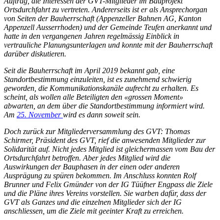
Auftrag, die Interessen der GVT-Mitglieder im Bauprojekt
Ortsdurchfahrt zu vertreten. Andererseits ist er als Ansprechorgan
von Seiten der Bauherrschaft (Appenzeller Bahnen AG, Kanton
Appenzell Ausserrhoden) und der Gemeinde Teufen anerkannt und
hatte in den vergangenen Jahren regelmässig Einblick in
vertrauliche Planungsunterlagen und konnte mit der Bauherrschaft
darüber diskutieren.
Seit die Bauherrschaft im April 2019 bekannt gab, eine
Standortbestimmung einzuleiten, ist es zunehmend schwierig
geworden, die Kommunikationskanäle aufrecht zu erhalten. Es
scheint, als wollen alle Beteiligten den «grossen Moment»
abwarten, an dem über die Standortbestimmung informiert wird.
Am
25. November
wird es dann soweit sein.
Doch zurück zur Mitgliederversammlung des GVT: Thomas
Schirmer, Präsident des GVT, rief die anwesenden Mitglieder zur
Solidarität auf. Nicht jedes Mitglied ist gleichermassen vom Bau der
Ortsdurchfahrt betroffen. Aber jedes Mitglied wird die
Auswirkungen der Bauphasen in der einen oder anderen
Ausprägung zu spüren bekommen. Im Anschluss konnten Rolf
Brunner und Felix Gmünder von der IG Tüüfner Engpass die Ziele
und die Pläne ihres Vereins vorstellen. Sie warben dafür, dass der
GVT als Ganzes und die einzelnen Mitglieder sich der IG
anschliessen, um die Ziele mit geeinter Kraft zu erreichen.