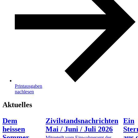
Printausgaben
nachlesen
Aktuelles
Dem
Zivilstandsnachrichten
Ein
heissen
Mai / Juni / Juli 2026
Ste
Sommer
aus 
Mitgeteilt vom Einwohneramt der