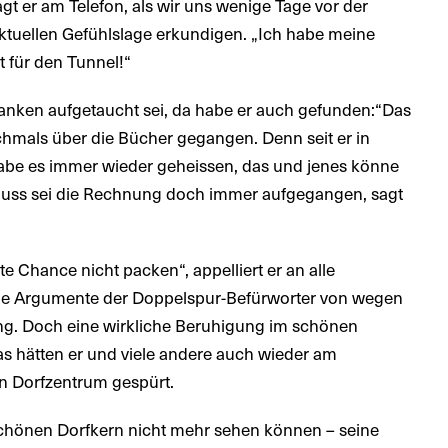
gt er am Telefon, als wir uns wenige Tage vor der
tuellen Gefühlslage erkundigen. „Ich habe meine
 für den Tunnel!“
Franken aufgetaucht sei, da habe er auch gefunden:“Das
chmals über die Bücher gegangen. Denn seit er in
habe es immer wieder geheissen, das und jenes könne
chluss sei die Rechnung doch immer aufgegangen, sagt
zte Chance nicht packen“, appelliert er an alle
die Argumente der Doppelspur-Befürworter von wegen
g. Doch eine wirkliche Beruhigung im schönen
as hätten er und viele andere auch wieder am
en Dorfzentrum gespürt.
schönen Dorfkern nicht mehr sehen können – seine