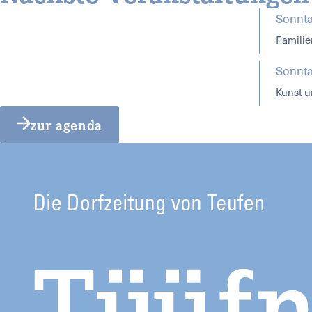
Sonnta
Familie
Sonnta
Kunst u
zur agenda