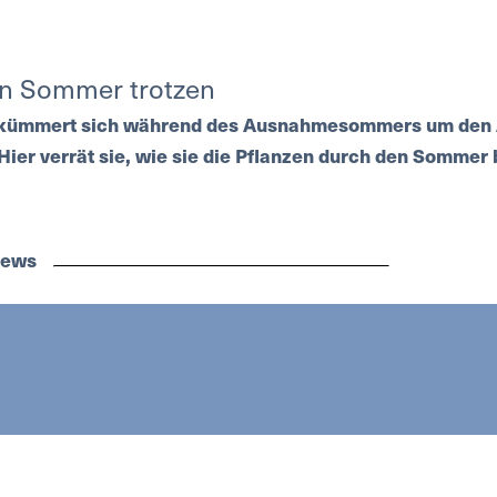
n Sommer trotzen
ümmert sich während des Ausnahmesommers um den A
ier verrät sie, wie sie die Pflanzen durch den Sommer br
News
S
AGENDA
PRINTAUSGABE
KONTAKT
INSERIE