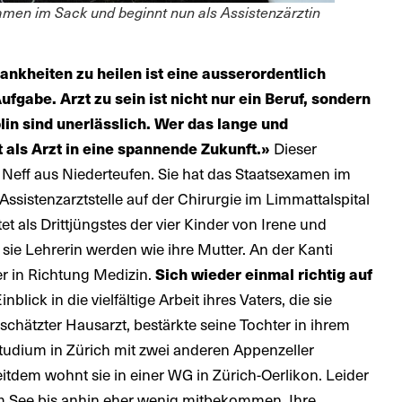
xamen im Sack und beginnt nun als Assistenzärztin
nkheiten zu heilen ist eine ausserordentlich
gabe. Arzt zu sein ist nicht nur ein Beruf, sondern
lin sind unerlässlich. Wer das lange und
Dieser
 als Arzt in eine spannende Zukunft.»
Neff aus Niederteufen. Sie hat das Staatsexamen im
ssistenzarztstelle auf der Chirurgie im Limmattalspital
t als Drittjüngstes der vier Kinder von Irene und
 sie Lehrerin werden wie ihre Mutter. An der Kanti
r in Richtung Medizin.
Sich wieder einmal richtig auf
nblick in die vielfältige Arbeit ihres Vaters, die sie
eschätzter Hausarzt, bestärkte seine Tochter in ihrem
tudium in Zürich mit zwei anderen Appenzeller
eitdem wohnt sie in einer WG in Zürich-Oerlikon. Leider
m See bis anhin eher wenig mitbekommen. Ihre