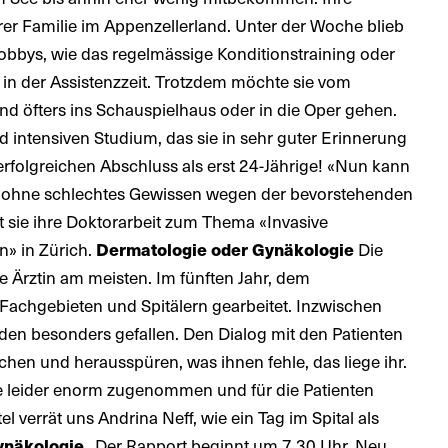
er Familie im Appenzellerland. Unter der Woche blieb
bbys, wie das regelmässige Konditionstraining oder
 in der Assistenzzeit. Trotzdem möchte sie vom
und öfters ins Schauspielhaus oder in die Oper gehen.
intensiven Studium, das sie in sehr guter Erinnerung
n erfolgreichen Abschluss als erst 24-Jährige! «Nun kann
, ohne schlechtes Gewissen wegen der bevorstehenden
 sie ihre Doktorarbeit zum Thema «Invasive
n» in Zürich.
Die
Dermatologie oder Gynäkologie
e Ärztin am meisten. Im fünften Jahr, dem
 Fachgebieten und Spitälern gearbeitet. Inzwischen
nden besonders gefallen. Den Dialog mit den Patienten
chen und herausspüren, was ihnen fehle, das liege ihr.
be leider enorm zugenommen und für die Patienten
el verrät uns Andrina Neff, wie ein Tag im Spital als
„Der Rapport beginnt um 7.30 Uhr. Neu
Gynäkologie