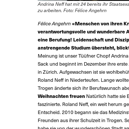
Andrina Neff hat mit 24 bereits ihr Staatse
zu arbeiten. Foto: Félice Angehrn
Félice Angehrn
«Menschen von ihren Kra
verantwortungsvolle und wunderbare Auf
eine Berufung! Leidenschaft und Diszip
anstrengende Studium übersteht, blickt
Meinung ist unser Tüüfner Chopf Andrina 
Sack und beginnt im Dezember ihre erste A
in Zürich. Aufgewachsen ist sie wohlbehüte
Roland Neff in Niederteufen. Lange wollte
Trogen änderte sich ihr Berufswunsch abe
Natürlich hatte sie Ei
Weihnachten freuen
faszinierte. Roland Neff, ein weit herum g
Entscheid. 2010 begann sie das Medizins
Freunden aus ihrer Schulzeit in Trogen. S
habe sie von der wunderschönen Stadt a