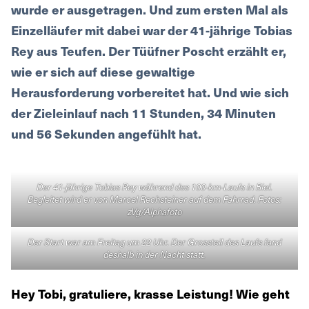
wurde er ausgetragen. Und zum ersten Mal als
Einzelläufer mit dabei war der 41-jährige Tobias
Rey aus Teufen. Der Tüüfner Poscht erzählt er,
wie er sich auf diese gewaltige
Herausforderung vorbereitet hat. Und wie sich
der Zieleinlauf nach 11 Stunden, 34 Minuten
und 56 Sekunden angefühlt hat.
Der 41-jährige Tobias Rey während des 100-km-Laufs in Biel.
Begleitet wird er von Marcel Rechsteiner auf dem Fahrrad. Fotos:
zVg/Alphafoto
Der Start war am Freitag um 22 Uhr. Der Grossteil des Laufs fand
deshalb in der Nacht statt.
Hey Tobi, gratuliere, krasse Leistung! Wie geht