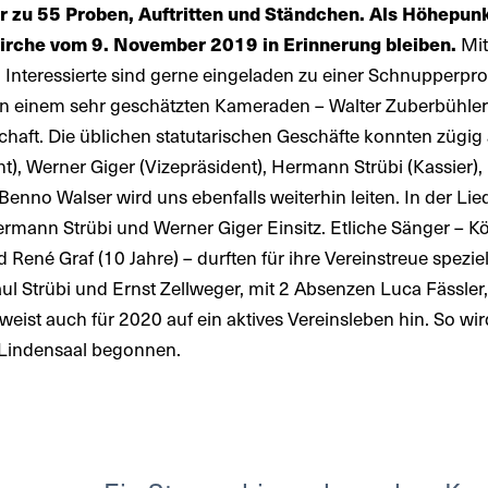
 zu 55 Proben, Auftritten und Ständchen. Als Höhepunk
Kirche vom 9. November 2019 in Erinnerung bleiben.
Mit
nteressierte sind gerne eingeladen zu einer Schnupperpro
von einem sehr geschätzten Kameraden – Walter Zuberbühle
haft. Die üblichen statutarischen Geschäfte konnten zügig 
nt), Werner Giger (Vizepräsident), Hermann Strübi (Kassier
und Benno Walser wird uns ebenfalls weiterhin leiten. In de
mann Strübi und Werner Giger Einsitz. Etliche Sänger – Köbi
nd René Graf (10 Jahre) – durften für ihre Vereinstreue spez
Paul Strübi und Ernst Zellweger, mit 2 Absenzen Luca Fässle
ist auch für 2020 auf ein aktives Vereinsleben hin. So wird
Lindensaal begonnen.