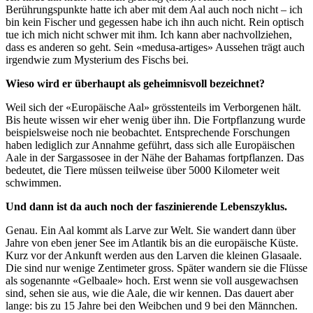
Berührungspunkte hatte ich aber mit dem Aal auch noch nicht – ich
bin kein Fischer und gegessen habe ich ihn auch nicht. Rein optisch
tue ich mich nicht schwer mit ihm. Ich kann aber nachvollziehen,
dass es anderen so geht. Sein «medusa-artiges» Aussehen trägt auch
irgendwie zum Mysterium des Fischs bei.
Wieso wird er überhaupt als geheimnisvoll bezeichnet?
Weil sich der «Europäische Aal» grösstenteils im Verborgenen hält.
Bis heute wissen wir eher wenig über ihn. Die Fortpflanzung wurde
beispielsweise noch nie beobachtet. Entsprechende Forschungen
haben lediglich zur Annahme geführt, dass sich alle Europäischen
Aale in der Sargassosee in der Nähe der Bahamas fortpflanzen. Das
bedeutet, die Tiere müssen teilweise über 5000 Kilometer weit
schwimmen.
Und dann ist da auch noch der faszinierende Lebenszyklus.
Genau. Ein Aal kommt als Larve zur Welt. Sie wandert dann über
Jahre von eben jener See im Atlantik bis an die europäische Küste.
Kurz vor der Ankunft werden aus den Larven die kleinen Glasaale.
Die sind nur wenige Zentimeter gross. Später wandern sie die Flüsse
als sogenannte «Gelbaale» hoch. Erst wenn sie voll ausgewachsen
sind, sehen sie aus, wie die Aale, die wir kennen. Das dauert aber
lange: bis zu 15 Jahre bei den Weibchen und 9 bei den Männchen.