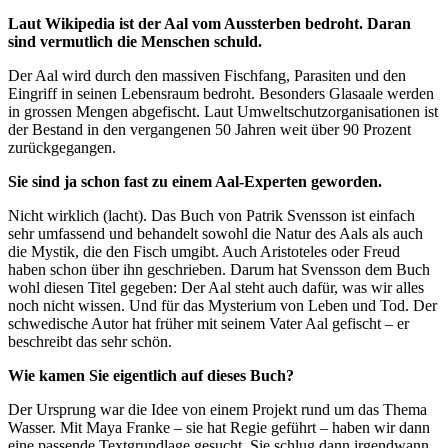
Laut Wikipedia ist der Aal vom Aussterben bedroht. Daran
sind vermutlich die Menschen schuld.
Der Aal wird durch den massiven Fischfang, Parasiten und den
Eingriff in seinen Lebensraum bedroht. Besonders Glasaale werden
in grossen Mengen abgefischt. Laut Umweltschutzorganisationen ist
der Bestand in den vergangenen 50 Jahren weit über 90 Prozent
zurückgegangen.
Sie sind ja schon fast zu einem Aal-Experten geworden.
Nicht wirklich (lacht). Das Buch von Patrik Svensson ist einfach
sehr umfassend und behandelt sowohl die Natur des Aals als auch
die Mystik, die den Fisch umgibt. Auch Aristoteles oder Freud
haben schon über ihn geschrieben. Darum hat Svensson dem Buch
wohl diesen Titel gegeben: Der Aal steht auch dafür, was wir alles
noch nicht wissen. Und für das Mysterium von Leben und Tod. Der
schwedische Autor hat früher mit seinem Vater Aal gefischt – er
beschreibt das sehr schön.
Wie kamen Sie eigentlich auf dieses Buch?
Der Ursprung war die Idee von einem Projekt rund um das Thema
Wasser. Mit Maya Franke – sie hat Regie geführt – haben wir dann
eine passende Textgrundlage gesucht. Sie schlug dann irgendwann