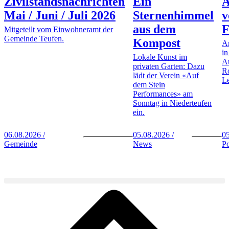
Zivilstandsnachrichten
Ein
A
Mai / Juni / Juli 2026
Sternenhimmel
v
aus dem
F
Mitgeteilt vom Einwohneramt der
Gemeinde Teufen.
Kompost
Am
in
Lokale Kunst im
Au
privaten Garten: Dazu
Ro
lädt der Verein «Auf
Le
dem Stein
Performances» am
Sonntag in Niederteufen
ein.
06.08.2026 /
05.08.2026 /
05
Gemeinde
News
Po