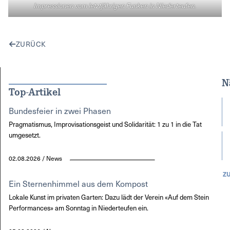
Impressionen vom letztjährigen Funken in Niederteufen.
ZURÜCK
N
Top-Artikel
Bundesfeier in zwei Phasen
Pragmatismus, Improvisationsgeist und Solidarität: 1 zu 1 in die Tat
umgesetzt.
02.08.2026 / News
Z
Ein Sternenhimmel aus dem Kompost
Lokale Kunst im privaten Garten: Dazu lädt der Verein «Auf dem Stein
Performances» am Sonntag in Niederteufen ein.