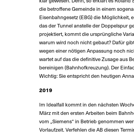
klar gewesen. Denn, so erklärt es Roland S
die betroffene Gemeinde in einem sogen
Eisenbahngesetz (EBG) die Möglichkeit, ei
das der Tunnel anstelle der Doppelspur g
projektiert, kommt die ursprüngliche Varia
warum wird noch nicht gebaut? Dafür gibt
wegen einer nötigen Anpassung noch nich
wartet auf das die definitive Zusage aus 
bereinigen (Bahnhofkreuzung). Der Einfach
Wichtig: Sie entspricht den heutigen An
2019
Im Idealfall kommt in den nächsten Woch
März mit den ersten Arbeiten beim Bahnhof
vom „Siemens“ in Betrieb genommen werden
Vorlaufzeit. Verfehlen die AB diesen Term