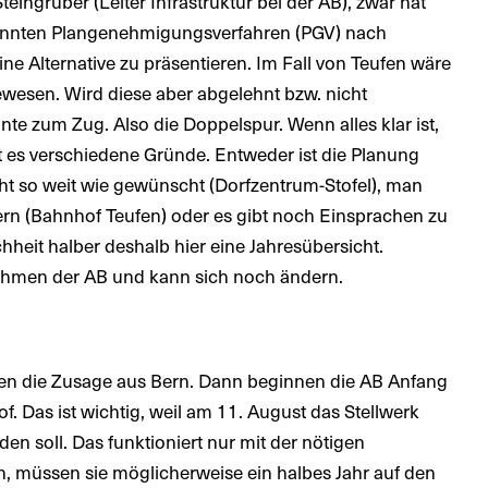
teingruber (Leiter Infrastruktur bei der AB), zwar hat
annten Plangenehmigungsverfahren (PGV) nach
ne Alternative zu präsentieren. Im Fall von Teufen wäre
ewesen. Wird diese aber abgelehnt bzw. nicht
nte zum Zug. Also die Doppelspur. Wenn alles klar ist,
 es verschiedene Gründe. Entweder ist die Planung
t so weit wie gewünscht (Dorfzentrum-Stofel), man
Bern (Bahnhof Teufen) oder es gibt noch Einsprachen zu
heit halber deshalb hier eine Jahresübersicht.
nahmen der AB und kann sich noch ändern.
en die Zusage aus Bern. Dann beginnen die AB Anfang
. Das ist wichtig, weil am 11. August das Stellwerk
 soll. Das funktioniert nur mit der nötigen
in, müssen sie möglicherweise ein halbes Jahr auf den