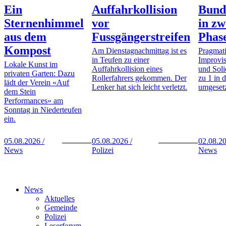
Ein
Auffahrkollision
Bund
Sternenhimmel
vor
in zw
aus dem
Fussgängerstreifen
Phas
Kompost
Am Dienstagnachmittag ist es
Pragmat
in Teufen zu einer
Improvis
Lokale Kunst im
Auffahrkollision eines
und Solid
privaten Garten: Dazu
Rollerfahrers gekommen. Der
zu 1 in d
lädt der Verein «Auf
Lenker hat sich leicht verletzt.
umgesetz
dem Stein
Performances» am
Sonntag in Niederteufen
ein.
05.08.2026 /
05.08.2026 /
02.08.20
News
Polizei
News
News
Aktuelles
Gemeinde
Polizei
Leserforum