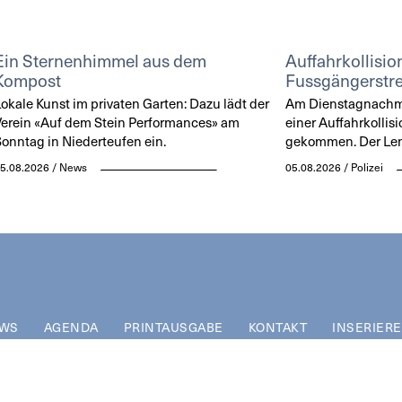
Ein Sternenhimmel aus dem
Auffahrkollisio
Kompost
Fussgängerstre
okale Kunst im privaten Garten: Dazu lädt der
Am Dienstagnachmit
erein «Auf dem Stein Performances» am
einer Auffahrkollisi
onntag in Niederteufen ein.
gekommen. Der Lenke
5.08.2026 / News
05.08.2026 / Polizei
WS
AGENDA
PRINTAUSGABE
KONTAKT
INSERIER