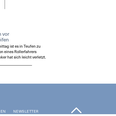
n vor
ifen
tag ist es in Teufen zu
on eines Rollerfahrers
r hat sich leicht verletzt.
REN
NEWSLETTER