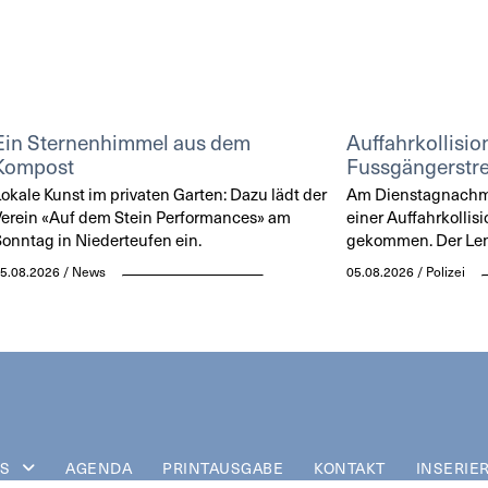
Ein Sternenhimmel aus dem
Auffahrkollisio
Kompost
Fussgängerstre
okale Kunst im privaten Garten: Dazu lädt der
Am Dienstagnachmit
erein «Auf dem Stein Performances» am
einer Auffahrkollisi
onntag in Niederteufen ein.
gekommen. Der Lenke
5.08.2026 / News
05.08.2026 / Polizei
S
AGENDA
PRINTAUSGABE
KONTAKT
INSERIE