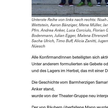
Unterste Reihe von links nach rechts: Noah 
Wettstein, Aaron Bänziger, Mena Müller, Jan
Pfrn. Andrea Anker, Luca Corciulo, Florian 
Bodenmann, Julian Egger, Malena Ehrenzelle
Sacha Ulrich, Timo Buff, Alicia Zanitti, Jug
Nüesch
Alle KonfirmandInnen beteiligten sich akt
Unter anderem formulierten sie Gebete o
und des Lagers im Herbst, das mit einer Di
Die Geschichte vom Barmherzigen Samarite
Anker stand,
wurde von der Theater-Gruppe neu interpr
Der von Räubern überfallene Mann wurde