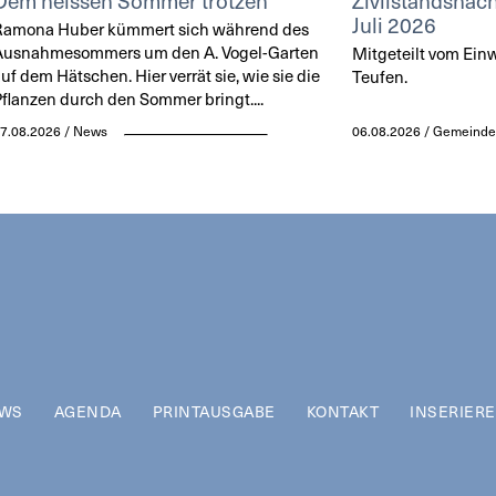
Dem heissen Sommer trotzen
Zivilstandsnach
Juli 2026
Ramona Huber kümmert sich während des
Ausnahmesommers um den A. Vogel-Garten
Mitgeteilt vom Ei
uf dem Hätschen. Hier verrät sie, wie sie die
Teufen.
flanzen durch den Sommer bringt....
7.08.2026 / News
06.08.2026 / Gemeinde
WS
AGENDA
PRINTAUSGABE
KONTAKT
INSERIER