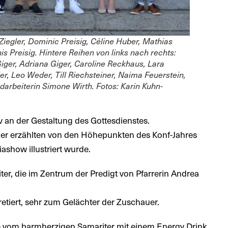
Ziegler, Dominic Preisig, Céline Huber, Mathias
is Preisig. Hintere Reihen von links nach rechts:
Giger, Adriana Giger, Caroline Reckhaus, Lara
r, Leo Weder, Till Riechsteiner, Naima Feuerstein,
endarbeiterin Simone Wirth. Fotos: Karin Kuhn-
iv an der Gestaltung des Gottesdienstes.
der erzählten von den Höhepunkten des Konf-Jahres
ashow illustriert wurde.
r, die im Zentrum der Predigt von Pfarrerin Andrea
etiert, sehr zum Gelächter der Zuschauer.
 vom barmherzigen Samariter mit einem Energy Drink