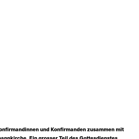
 Konfirmandinnen und Konfirmanden zusammen mit
annkirche. Ein grosser Teil des Gottesdienstes