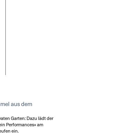
mmel aus dem
vaten Garten: Dazu lädt der
ein Performances» am
eufen ein.