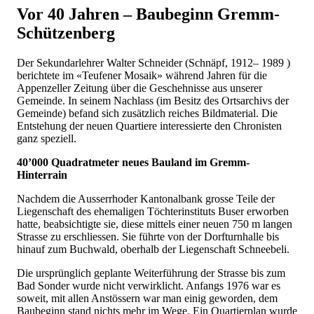
Vor 40 Jahren – Baubeginn Gremm-
Schützenberg
Der Sekundarlehrer Walter Schneider (Schnäpf, 1912– 1989 )
berichtete im «Teufener Mosaik» während Jahren für die
Appenzeller Zeitung über die Geschehnisse aus unserer
Gemeinde. In seinem Nachlass (im Besitz des Ortsarchivs der
Gemeinde) befand sich zusätzlich reiches Bildmaterial. Die
Entstehung der neuen Quartiere interessierte den Chronisten
ganz speziell.
40’000 Quadratmeter neues Bauland im Gremm-
Hinterrain
Nachdem die Ausserrhoder Kantonalbank grosse Teile der
Liegenschaft des ehemaligen Töchterinstituts Buser erworben
hatte, beabsichtigte sie, diese mittels einer neuen 750 m langen
Strasse zu erschliessen. Sie führte von der Dorfturnhalle bis
hinauf zum Buchwald, oberhalb der Liegenschaft Schneebeli.
Die ursprünglich geplante Weiterführung der Strasse bis zum
Bad Sonder wurde nicht verwirklicht. Anfangs 1976 war es
soweit, mit allen Anstössern war man einig geworden, dem
Baubeginn stand nichts mehr im Wege. Ein Quartierplan wurde