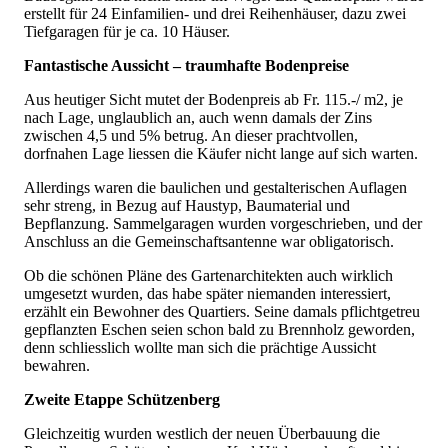
erstellt für 24 Einfamilien- und drei Reihenhäuser, dazu zwei
Tiefgaragen für je ca. 10 Häuser.
Fantastische Aussicht – traumhafte Bodenpreise
Aus heutiger Sicht mutet der Bodenpreis ab Fr. 115.-/ m2, je
nach Lage, unglaublich an, auch wenn damals der Zins
zwischen 4,5 und 5% betrug. An dieser prachtvollen,
dorfnahen Lage liessen die Käufer nicht lange auf sich warten.
Allerdings waren die baulichen und gestalterischen Auflagen
sehr streng, in Bezug auf Haustyp, Baumaterial und
Bepflanzung. Sammelgaragen wurden vorgeschrieben, und der
Anschluss an die Gemeinschaftsantenne war obligatorisch.
Ob die schönen Pläne des Gartenarchitekten auch wirklich
umgesetzt wurden, das habe später niemanden interessiert,
erzählt ein Bewohner des Quartiers. Seine damals pflichtgetreu
gepflanzten Eschen seien schon bald zu Brennholz geworden,
denn schliesslich wollte man sich die prächtige Aussicht
bewahren.
Zweite Etappe Schützenberg
Gleichzeitig wurden westlich der neuen Überbauung die