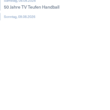
Samstag, 08.08.2026
50 Jahre TV Teufen Handball
Sonntag, 09.08.2026
Familiengottesdienst: Aber Ruth, mer goht doch nöd
mit Flip Flops go wandere!
zur agenda
Printausgaben
nachlesen
Nach oben
News
Agenda
Printausgabe
Kontakt
Inserieren
Newsletter